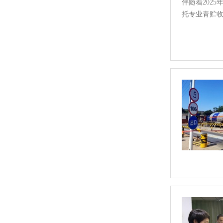
伴随着202
托专业青贮