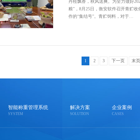
丹桂飘香，秋风送爽。为全力做好202
粮”，8月25日，衡安软件召开青贮
作的“集结号”。青贮饲料，对于…
1
2
3
下一页
末
智能称重管理系统
解决方案
企业案例
SYSTEM
SOLUTION
CASES