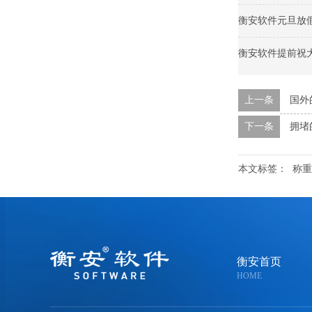
衡安软件元旦放
衡安软件提前祝
上一条
国外
下一条
拥堵
本文标签：
称重
衡安首页
HOME