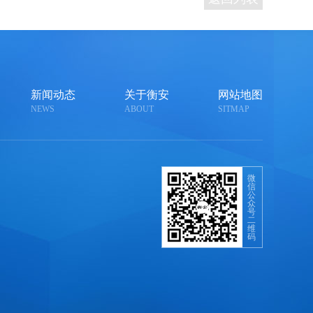
新闻动态
关于衡安
网站地图
NEWS
ABOUT
SITMAP
微
信
公
众
号
二
维
码
，