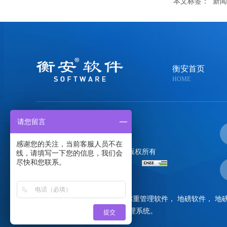
本文标签：
新闻
衡安首页
HOME
请您留言
400-058-0020
感谢您的关注，当前客服人员不在
郑州金恒电子技术有限公司
版权所有
线，请填写一下您的信息，我们会
尽快和您联系。
备案号：
豫ICP备05004108号-1
百度统计
衡安主营产品
：
称重软件
，
称重管理软件
，
地磅软件
，
地
电子磅称重软件，地磅称重管理系统
。
提交