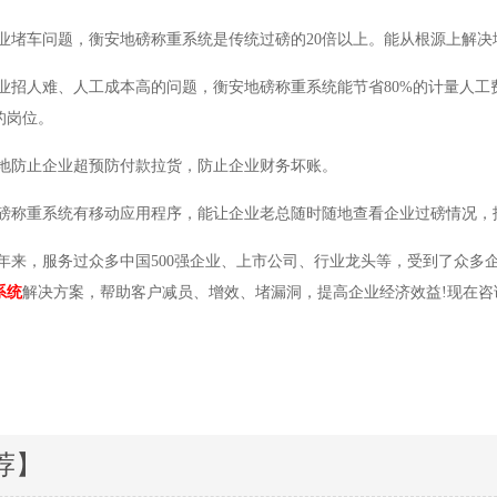
车问题，衡安地磅称重系统是传统过磅的20倍以上。能从根源上解决
人难、人工成本高的问题，衡安地磅称重系统能节省80%的计量人工
的岗位。
防止企业超预防付款拉货，防止企业财务坏账。
重系统有移动应用程序，能让企业老总随时随地查看企业过磅情况，
来，服务过众多中国500强企业、上市公司、行业龙头等，受到了众多
系统
解决方案，帮助客户减员、增效、堵漏洞，提高企业经济效益!现在咨询可拨
荐】